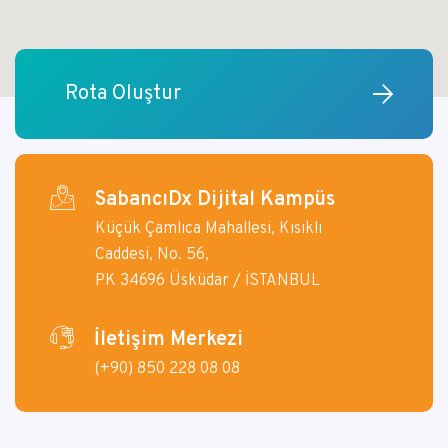
Rota Oluştur
SabancıDx Dijital Kampüs
Küçük Çamlıca Mahallesi, Kısıklı
Caddesi, No. 56,
PK 34696 Üsküdar / İSTANBUL
İletişim Merkezi
(+90) 850 228 08 08